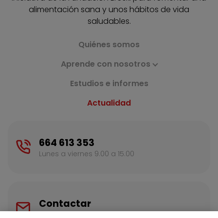
alimentación sana y unos hábitos de vida
saludables.
Quiénes somos
Aprende con nosotros
Estudios e informes
Actualidad
664 613 353
Lunes a viernes 9.00 a 15.00
Contactar
Escríbenos para más información