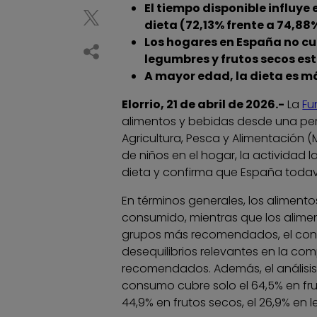
El tiempo disponible influye
dieta (72,13% frente a 74,8
Los hogares en España no cu
legumbres y frutos secos es
A mayor edad, la dieta es m
Elorrio, 21 de abril de 2026.-
La
Fu
alimentos y bebidas desde una pers
Agricultura, Pesca y Alimentación 
de niños en el hogar, la actividad l
dieta y confirma que España todav
En términos generales, los alimen
consumido, mientras que los alim
grupos más recomendados, el consum
desequilibrios relevantes en la co
recomendados. Además, el análisis 
consumo cubre solo el 64,5% en frut
44,9% en frutos secos, el 26,9% en