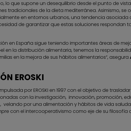
lo que supone un desequilibrio desde el punto de vista 
es tradicionales de la dieta mediterránea. Asimismo, se
almente en entornos urbanos, una tendencia asociada a l
ecesidad de garantizar que estas soluciones respondan tam
tación en España sigue teniendo importantes áreas de mej
l en la distribución alimentaria, tenemos la responsabili
lias en la mejora de sus hábitos alimentarios”, asegura
IÓN EROSKI
impulsada por EROSKI en 1997 con el objetivo de trasladar 
cionadas con la investigación, innovación, promoción, e
, velando por una alimentación y hábitos de vida salud
empre con el intercooperativismo como eje de su filosofía