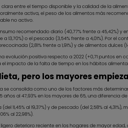
 clara entre el tiempo disponible y la calidad de la alim
ralmente activa, el peso de los alimentos más recomendad
able no activo.
onsumo recomendado diario (40,77% frente a 45,42%) y en
rente a 13,70%) o el pescado (3,54% frente a 4,01%). Por el
cocinada (2,81% frente a 1,91%) y de alimentos dulces (14
a evolución positiva respecto a 2022 (+0,71 puntos en
 el impacto de la falta de tiempo en los hábitos alimentar
dieta, pero los mayores empieza
a se consolida como uno de los factores más determina
35 años al 47,93% en los mayores de 65, una diferencia d
(del 11,45% al 19,37%) y de pescado (del 2,58% al 4,31%),
06% al 22,98%).
 ligero deterioro reciente en los hogares de mayor edad,