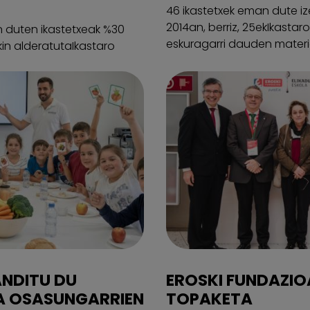
46 ikastetxek eman dute i
2014an, berriz, 25ekIkasta
n duten ikastetxeak %30
eskuragarri dauden materia
kin alderatutaIkastaro
ANDITU DU
EROSKI FUNDAZIO
RA OSASUNGARRIEN
TOPAKETA