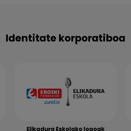
Identitate korporatiboa
Elikadura Eskolako logoak