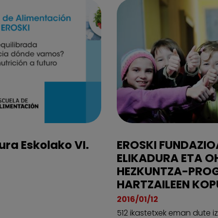
ra Eskolako VI.
EROSKI FUNDAZIOA
ELIKADURA ETA O
HEZKUNTZA-PRO
HARTZAILEEN KO
2016/01/12
512 ikastetxek eman dute 