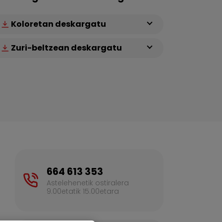
Koloretan deskargatu
Zuri-beltzean deskargatu
664 613 353
Astelehenetik ostiralera
9.00etatik 15.00etara