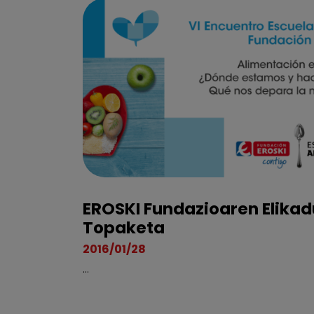
EROSKI Fundazioaren Elikadu
Topaketa
2016/01/28
...