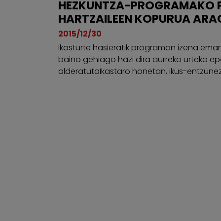
HEZKUNTZA-PROGRAMAKO 
HARTZAILEEN KOPURUA ARA
2015/12/30
Ikasturte hasieratik programan izena ema
baino gehiago hazi dira aurreko urteko ep
alderatutaIkastaro honetan, ikus-entzunez.