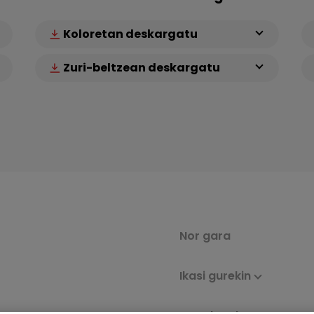
Koloretan deskargatu
Zuri-beltzean deskargatu
Nor gara
Ikasi gurekin