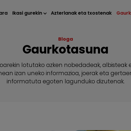
ara
Ikasi gurekin
Azterlanak eta txostenak
Gaur
Bloga
Gaurkotasuna
loarekin lotutako azken nobedadeak, albistea
nean izan uneko informazioa, joerak eta gertaer
informatuta egoten lagunduko dizutenak.