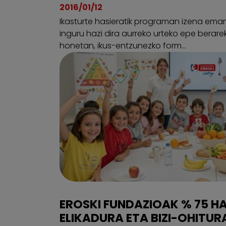
2016/01/12
Ikasturte hasieratik programan izena ema
inguru hazi dira aurreko urteko epe berare
honetan, ikus-entzunezko form...
EROSKI FUNDAZIOAK % 75 H
ELIKADURA ETA BIZI-OHITU