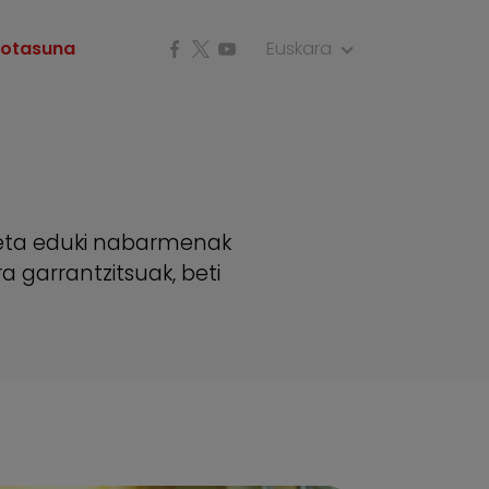
kotasuna
Euskara
k eta eduki nabarmenak
a garrantzitsuak, beti