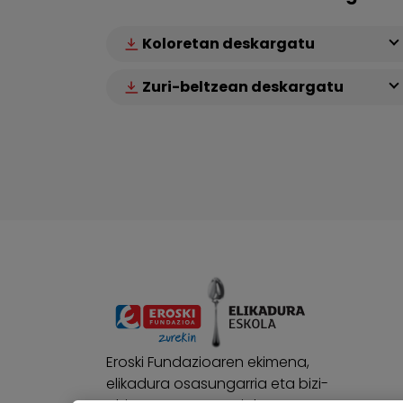
Koloretan deskargatu
Zuri-beltzean deskargatu
Eroski Fundazioaren ekimena,
elikadura osasungarria eta bizi-