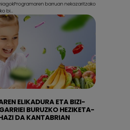
ehiagokProgramaren barruan nekazaritzako
o bi...
REN ELIKADURA ETA BIZI-
ARRIEI BURUZKO HEZIKETA-
HAZI DA KANTABRIAN