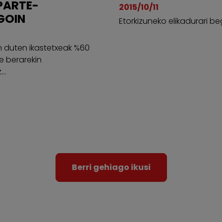
PARTE-
2015/10/11
GOIN
Etorkizuneko elikadurari begi
n duten ikastetxeak %60
e berarekin
..
Berri gehiago ikusi