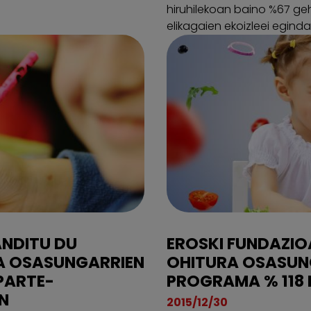
hiruhilekoan baino %67 g
elikagaien ekoizleei egindak
ANDITU DU
EROSKI FUNDAZIOA
RA OSASUNGARRIEN
OHITURA OSASUNG
PARTE-
PROGRAMA % 118 
N
2015/12/30