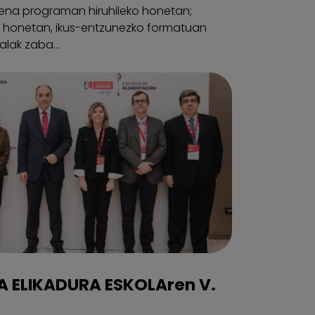
zena programan hiruhileko honetan;
ro honetan, ikus-entzunezko formatuan
lak zaba...
A ELIKADURA ESKOLAren V.