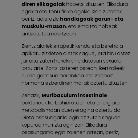
diren elikagaiak
hobetsi zituzten. Elikadura
egokia eta tonu fisiko egokia izan zutenek,
berriz, adierazle
handiagoak garun- eta
muskulu-masan
, eta emaitza hobeak
antsietatea neurtzean.
Zientzialariek errapetik kendu eta berehala
aplikatu zizkieten dietak saguei, eta hiru astez
jarraitu zuten horiekin, heldutasun sexuala
lortu arte. Zortzi asteren ostean, ikertzaileek
euren gaitasun aerobikoa eta zenbait
hormona ezberdinen mailak aztertu zituzten.
Zehazki,
Muribaculum intestinale
bakterioak karbohidratoen eta energiaren
metabolismoan duen eragina aztertu da.
Dieta osasungarria egin ez zuten saguen
kopurua murriztu egin zen. Elikadura
osasungarria egin zaienen artean, berriz,