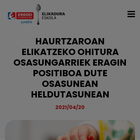
Skip to main content
HAURTZAROAN
ELIKATZEKO OHITURA
OSASUNGARRIEK ERAGIN
POSITIBOA DUTE
OSASUNEAN
HELDUTASUNEAN
2021/04/20