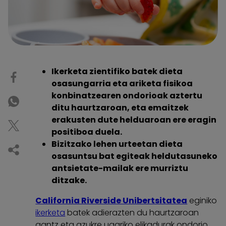
Ikerketa zientifiko batek dieta
osasungarria eta ariketa fisikoa
konbinatzearen ondorioak aztertu
ditu haurtzaroan, eta emaitzek
erakusten dute helduaroan ere eragin
positiboa duela.
Bizitzako lehen urteetan dieta
osasuntsu bat egiteak heldutasuneko
antsietate-mailak ere murriztu
ditzake.
California Riverside Unibertsitatea
eginiko
ikerketa
batek adierazten du haurtzaroan
gantz eta azukre ugariko elikadurak ondorio