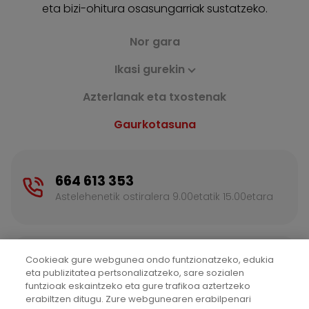
eta bizi-ohitura osasungarriak sustatzeko.
Nor gara
Ikasi gurekin
Azterlanak eta txostenak
Gaurkotasuna
664 613 353
Astelehenetik ostiralera 9.00etatik 15.00etara
Cookieak gure webgunea ondo funtzionatzeko, edukia
Kontaktatu
eta publizitatea pertsonalizatzeko, sare sozialen
Informazio gehiagorako idatzi
funtzioak eskaintzeko eta gure trafikoa aztertzeko
erabiltzen ditugu. Zure webgunearen erabilpenari