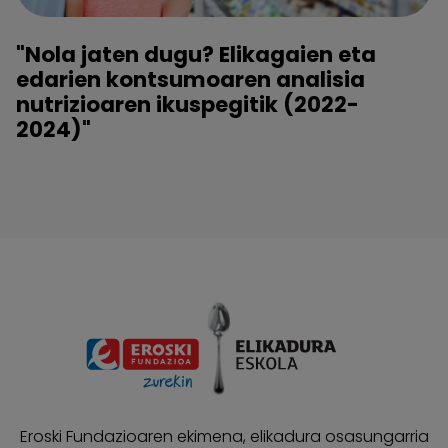
"Nola jaten dugu? Elikagaien eta
edarien kontsumoaren analisia
nutrizioaren ikuspegitik (2022-
2024)"
Eroski Fundazioaren ekimena, elikadura osasungarria