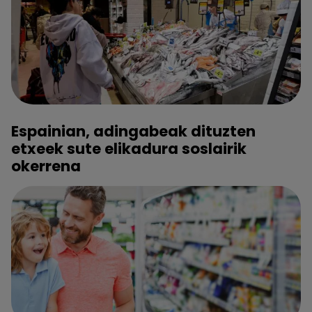
Espainian, adingabeak dituzten
etxeek sute elikadura soslairik
okerrena