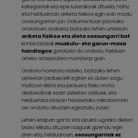
kaltegarriak eta epe luzerakoak dituela, nahiz
eta helduaroan ariketa fisikoa egin edo modu
osasungarrian jan. Dokumentuan jasotako
ondorioen arabera, bizitzako lehen urteetan
ariketa fisikoa eta dieta osasungarri bat
konbinatzeak
muskulu- eta garun-masa
handiagoa
garatzea du ondorio, helduen
arteko antsietatea murrizteaz gain.
Ondorio horietara iristeko, bizitzako lehen
asteetan jarduerarik egiten ez duten sagu
multzoei dieta eta jarduera fisiko mota
desberdinak ezarri zizkieten adituek, eta
helduetara iristean hesteetako mikrobioman
zer ondorio dituzten egiaztatu zuten.
Lehen etapan gantz eta azukre ugariko dieten
bidez elikatu zituzten saguak gizendu egin
ziren eta, helduaroan,
osasungarriak ez