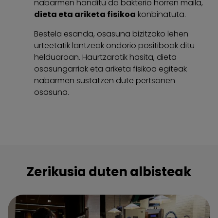
nabarmen handitu da bakterio horren maila,
dieta eta ariketa fisikoa
konbinatuta.
Bestela esanda, osasuna bizitzako lehen
urteetatik lantzeak ondorio positiboak ditu
helduaroan. Haurtzarotik hasita, dieta
osasungarriak eta ariketa fisikoa egiteak
nabarmen sustatzen dute pertsonen
osasuna.
Zerikusia duten albisteak