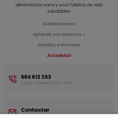
alimentación sana y unos hábitos de vida
saludables.
Quiénes somos
Aprende con nosotros
Estudios e informes
Actualidad
664 613 353
Lunes a viernes 9.00 a 15.00
Contactar
Escríbenos para más información