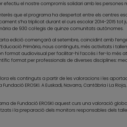
 fer efectiu el nostre compromís solidari amb les persones
terès que el programa ha despertat entre els centres escol
ament s’ha triplicat durant el curs escolar 2014-2015 tot jus
mària de 930 col·legis de quinze comunitats autònomes.
ta edició començarà al setembre, coincidint amb l’engega
ducació Primària, nous continguts, més activitats i tallers
format audiovisual per facilitar-hi l’accés i fer-lo més atr
fic format per professionals de diverses disciplines: medici
llora els continguts a partir de les valoracions i les aport
 la Fundació EROSKI. A Euskadi, Navarra, Cantàbria i La Rioja,
rama de Fundació EROSKI aquest curs una valoració global 
utilitzats i la preparació dels monitors responsables dels ta