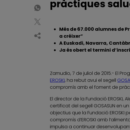
pràctiques sal
Més de 67.000 alumnes de Pr
a créixer”
A Euskadi, Navarra, Cantàbri
Ja és obert el termini d’insc
Zamudio, 7 de juliol de 2015.- El P
EROSKI
, ha rebut avui el segell
GOSA
compromís amb el foment de pràcti
El director de la Fundació EROSKI, A
certificat del segell GOSASUN en un
objectius que la Fundació EROSKI pe
compromís d’EROSKI amb l’alimenta
impulsa a continuar desenvolupant 