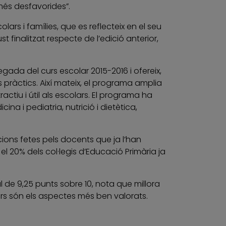
 més desfavorides”.
ars i famílies, que es reflecteix en el seu
t finalitzat respecte de l’edició anterior,
da del curs escolar 2015-2016 i ofereix,
 pràctics. Així mateix, el programa amplia
actiu i útil als escolars. El programa ha
na i pediatria, nutrició i dietètica,
acions fetes pels docents que ja l’han
 el 20% dels col·legis d’Educació Primària ja
de 9,25 punts sobre 10, nota que millora
llers són els aspectes més ben valorats.