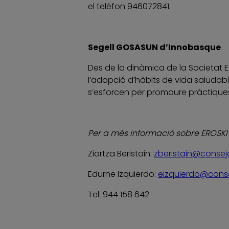
el telèfon 946072841.
Segell GOSASUN d’Innobasque
Des de la dinàmica de la Societat
l’adopció d’hàbits de vida saludabl
s’esforcen per promoure pràctiques
Per a més informació sobre EROSKI
Ziortza Beristain:
zberistain@consej
Edurne Izquierdo:
eizquierdo@cons
Tel: 944 158 642