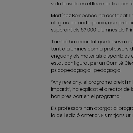
vida basats en el lleure actiu i per
Martínez Berriochoa ha destacat l’in
alt grau de participació, que pràctic
superant els 67.000 alumnes de Pri
També ha recordat que la seva quar
tant a alumnes com a professors d’E
enguany els materials disponibles en 
estat configurat per un Comitè Cientí
psicopedagogia i pedagogia.
“Any rere any, el programa creix i mi
impartit”, ha explicat el director de
han pres part en el programa.
Els professors han atorgat al prog
la de l’edició anterior. Els mitjans 