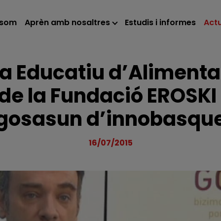
 som
Aprèn amb nosaltres
Estudis i informes
Actu
a Educatiu d’Alimentac
de la Fundació EROSKI r
gosasun d’innobasqu
16/07/2015