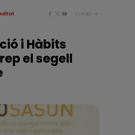
alitat
Català
ió i Hàbits
ep el segell
e