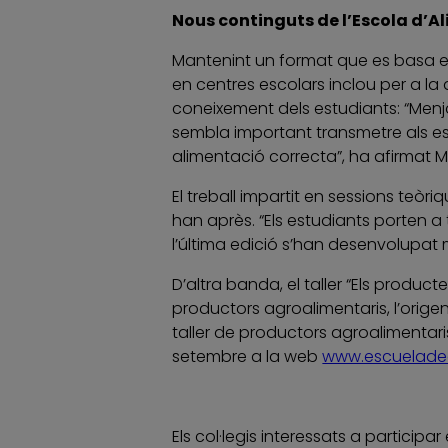
Nous continguts de l’Escola d’A
Mantenint un format que es basa en
en centres escolars inclou per a la
coneixement dels estudiants: “Menj
sembla important transmetre als es
alimentació correcta”, ha afirmat M
El treball impartit en sessions teò
han après. “Els estudiants porten a
l’última edició s’han desenvolupat m
D’altra banda, el taller “Els produ
productors agroalimentaris, l’orige
taller de productors agroalimentar
setembre a la web
www.escueladea
Els col·legis interessats a participa