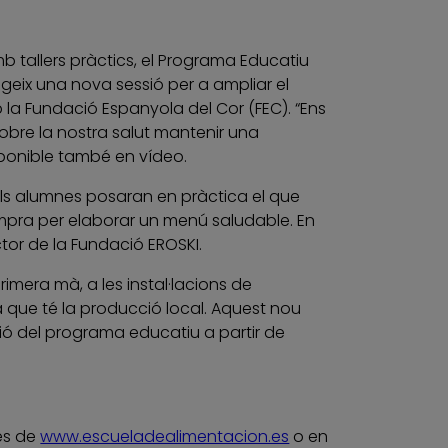
 tallers pràctics, el Programa Educatiu
egeix una nova sessió per a ampliar el
 la Fundació Espanyola del Cor (FEC). “Ens
obre la nostra salut mantenir una
isponible també en vídeo.
 els alumnes posaran en pràctica el que
compra per elaborar un menú saludable. En
ctor de la Fundació EROSKI.
imera mà, a les instal·lacions de
a que té la producció local. Aquest nou
ció del programa educatiu a partir de
vés de
www.escueladealimentacion.es
o en