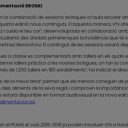
limentació EROSKI
 la combinació de sessions teòriques a l’aula escolar amb
 quarta edició nous continguts. D’aquesta manera, s’hi af
a i cuida el teu cor”, desenvolupada en col·laboració amb
tudiants des d’edats primerenques la incidència que té s
artínez Berriochoa. El contingut de les sessions estarà d
riques a classe es complementarà amb tallers en els quals
 terme tallers pràctics a les nostres botigues, on fan la 
és de 1.200 tallers en 180 establiments”, ha indicat el dire
ctes de la meva terra” permet que els menors coneguin de pr
n dels aliments de la seva regió i comprovin la importànci
is estarà disponible en format audiovisual en la nova edi
limentacion.es
.
r en el PEAHS el curs 2015-2016 ja poden inscriure-s’hi a tra