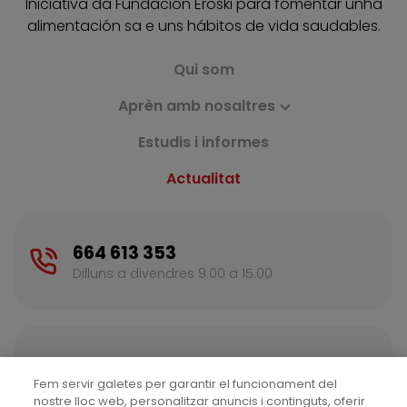
Iniciativa da Fundación Eroski para fomentar unha
alimentación sa e uns hábitos de vida saudables.
Qui som
Aprèn amb nosaltres
Estudis i informes
Actualitat
664 613 353
Dilluns a divendres 9.00 a 15.00
Contacte
Fem servir galetes per garantir el funcionament del
Escriu-nos per a més informació
nostre lloc web, personalitzar anuncis i continguts, oferir