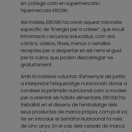
en col·legis com en supermercats i
hipermercats EROSKI.
Així mateix, EROSKI ha creat aquest microsite
específic de “Energia per a créixer”, que recull
informació i recursos educatius, com ara
còmics, vídeos, fitxes, menús o senzilles
receptes per a despertar en els nens el gust
per la cuina, que poden descarregar-se
gratuïtament.
Amb la mateixa voluntat d'ensenyar als petits
a interpretar l'etiquetatge nutricional i donar a
conèixer la piràmide nutricional com a models
per a orientar els hàbits alimentaris, EROSKI ha
treballat en el disseny de l'embalatge dels
seus productes de marca pròpia, com ja el va
fer en introduir el Semàfor Nutricional fa més
de cinc anys. En el cas dels cereals de marca