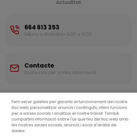
Actualitat
664 613 353
Dilluns a divendres 9.00 a 15.00
Contacte
Escriu-nos per a més informació
Fem servir galetes per garantir el funcionament del nostre
lloc web, personalitzar anuncis i continguts, oferir funcions
per a xarxes socials i analitzar el nostre trànsit. També
compartim informació sobre l'ús que feu del lloc web amb
les nostres xarxes socials, anuncis i socis d'anàlisi de
Avís legal
Política de galetes
dades.