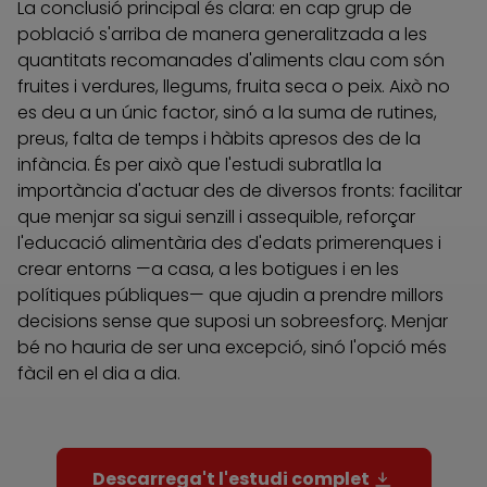
La conclusió principal és clara: en cap grup de
població s'arriba de manera generalitzada a les
quantitats recomanades d'aliments clau com són
fruites i verdures, llegums, fruita seca o peix. Això no
es deu a un únic factor, sinó a la suma de rutines,
preus, falta de temps i hàbits apresos des de la
infància. És per això que l'estudi subratlla la
importància d'actuar des de diversos fronts: facilitar
que menjar sa sigui senzill i assequible, reforçar
l'educació alimentària des d'edats primerenques i
crear entorns —a casa, a les botigues i en les
polítiques públiques— que ajudin a prendre millors
decisions sense que suposi un sobreesforç. Menjar
bé no hauria de ser una excepció, sinó l'opció més
fàcil en el dia a dia.
Descarrega't l'estudi complet