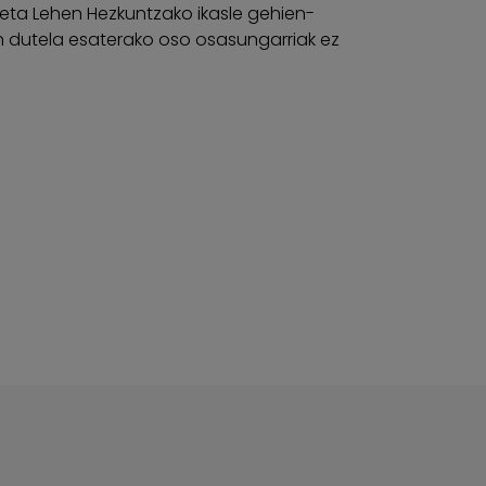
 eta Lehen Hezkuntzako ikasle gehien-
en dutela esaterako oso osasungarriak ez