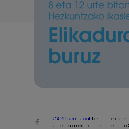
EROSKI Fundazioak
Lehen Hezkuntzak
autonomia erkidegotan egin diete 8-12