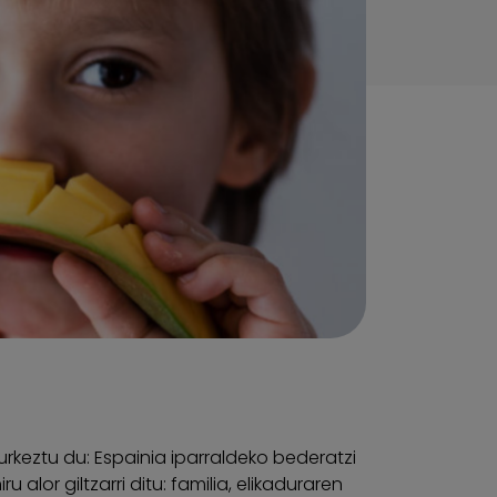
rkeztu du: Espainia iparraldeko bederatzi
 alor giltzarri ditu: familia, elikaduraren