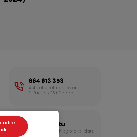
664 613 353
Astelehenetik ostiralera
9.00etatik 15.00etara
cookie
Kontaktatu
iak
Informazio gehiagorako idatzi