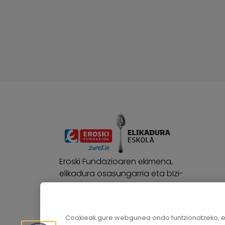
Eroski Fundazioaren ekimena,
elikadura osasungarria eta bizi-
ohitura osasungarriak
sustatzeko.
Cookieak gure webgunea ondo funtzionatzeko, edu