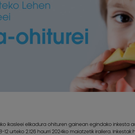
o ikasleei elikadura ohituren gainean egindako inkesta au
 urteko 2.126 haurri 2024ko maiatzetik irailera. Inkestak hiru