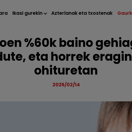
ara
Ikasi gurekin
Azterlanak eta txostenak
Gaur
en %60k baino gehia
dute, eta horrek eragin
ohituretan
2025/02/14