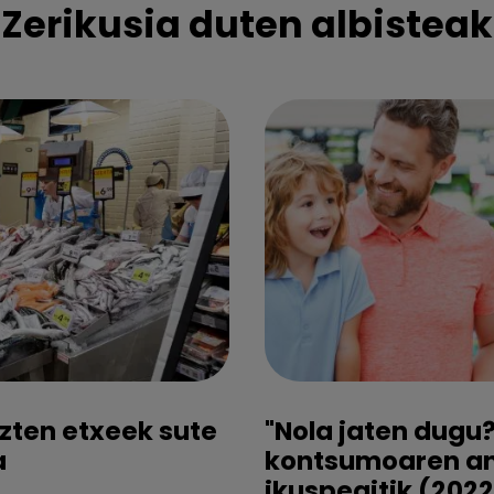
Zerikusia duten albisteak
zten etxeek sute
"Nola jaten dugu?
a
kontsumoaren ana
ikuspegitik (202