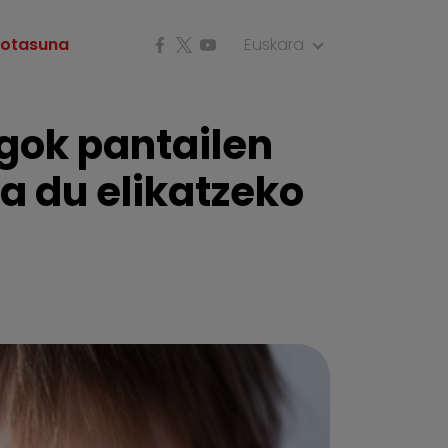
kotasuna
Euskara
gok pantailen
a du elikatzeko