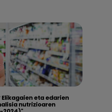
 Elikagaien eta edarien
lisia nutrizioaren
2-2024)"