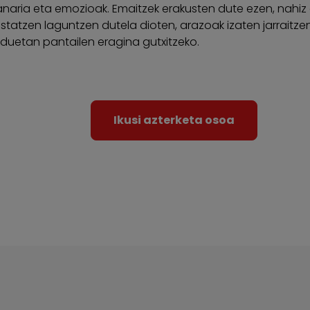
anaria eta emozioak. Emaitzek erakusten dute ezen, nahiz
estatzen laguntzen dutela dioten, arazoak izaten jarraitz
rduetan pantailen eragina gutxitzeko.
Ikusi azterketa osoa