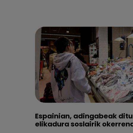
Espainian, adingabeak ditu
elikadura soslairik okerren