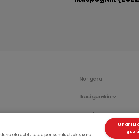
Nor gara
Ikasi gurekin
Azterlanak eta
txostenak
Onartu 
guzt
kia eta publizitatea pertsonalizatzeko, sare