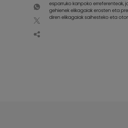
esparruko kanpoko erreferenteak, j
gehienek elikagaiak erosten eta pr
diren elikagaiak saihesteko eta oto