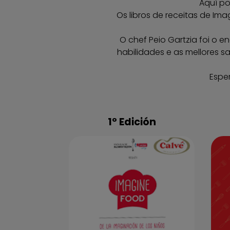
Aquí po
Os libros de receitas de Im
O chef Peio Gartzia foi o 
habilidades e as mellores s
Esper
1º Edición