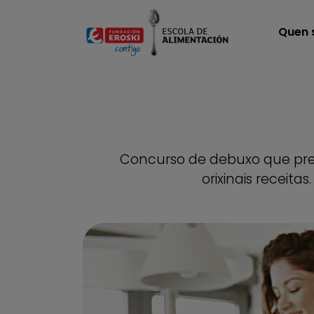
Ir o contido principal
Quen
Concurso de debuxo que pre
orixinais receit