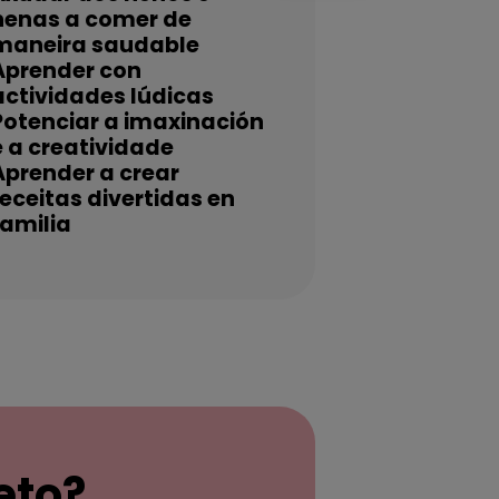
nenas a comer de
maneira saudable
Aprender con
actividades lúdicas
Potenciar a imaxinación
e a creatividade
Aprender a crear
receitas divertidas en
familia
reto?