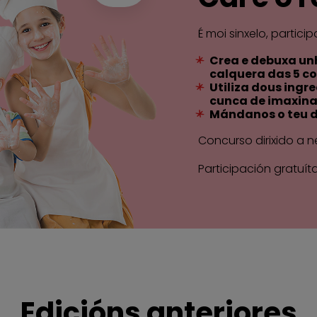
É moi sinxelo, partici
Crea e debuxa un
calquera das 5 c
Utiliza dous ingr
cunca de imaxina
Mándanos o teu 
Concurso dirixido a n
Participación gratuít
Edicións anteriores