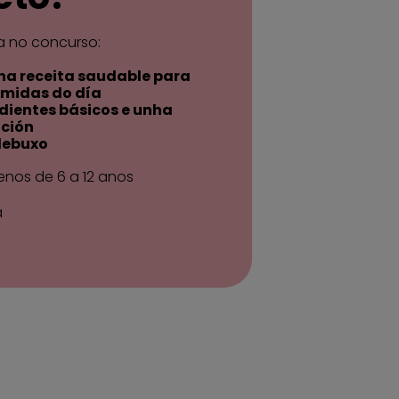
pa no concurso:
ha receita saudable para
omidas do día
edientes básicos e unha
ción
debuxo
enos de 6 a 12 anos
a