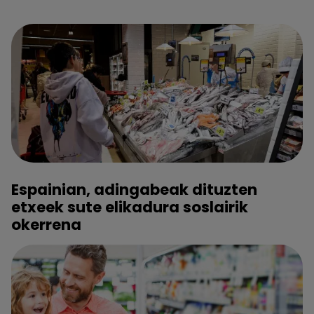
Espainian, adingabeak dituzten
etxeek sute elikadura soslairik
okerrena