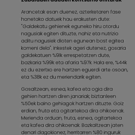
Arancetak esan duenez, azterketaren fase
honetako datuek hau erakusten dute:
"Galdekatu gehienek eguneko hiru otordu
nagusiak egiten dituzte, nahiz eta nutrizio
aditu nagusiek dioten egunean bost egitea
komeni dela". Inkestek ageri dutenez, gosaria
galdekatuen %91k errespetatzen dute,
bazkaria %99k eta afaria %97k. Hala ere, %44k
ez du ezertxo ere hartzen eguerdi arte osoan,
eta %38k ez du meriendarik egiten.
Gosaltzean, esnea, kafea eta ogia dira
gehien hartzen diren janariak; biztanleen
%50ek baino gehiagok hartzen dituzte. Goiz
erdian, fruta eta ogitartekoa dira ohikoenak.
Merienda orduan, fruta, esnea, ogitartekoa
eta kafea dira ohikoenak. Bazkaltzean jaten
denari dagokionez, herritarren %80 inguruk