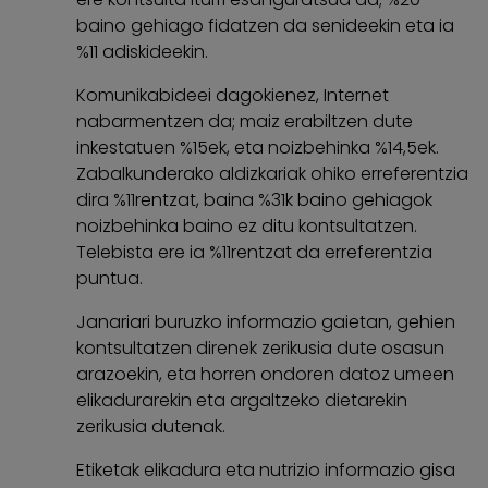
baino gehiago fidatzen da senideekin eta ia
%11 adiskideekin.
Komunikabideei dagokienez, Internet
nabarmentzen da; maiz erabiltzen dute
inkestatuen %15ek, eta noizbehinka %14,5ek.
Zabalkunderako aldizkariak ohiko erreferentzia
dira %11rentzat, baina %31k baino gehiagok
noizbehinka baino ez ditu kontsultatzen.
Telebista ere ia %11rentzat da erreferentzia
puntua.
Janariari buruzko informazio gaietan, gehien
kontsultatzen direnek zerikusia dute osasun
arazoekin, eta horren ondoren datoz umeen
elikadurarekin eta argaltzeko dietarekin
zerikusia dutenak.
Etiketak elikadura eta nutrizio informazio gisa