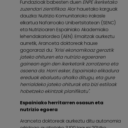
Fundazioak babesten duen
ENPE ikerketako
zuzendari zientifikoa
. Alor hauetako karguak
dauzka: Nutrizio Komunitarioko irakasle
elkartua Nafarroako Unibertsitatean (SENC)
eta Nutrizioaren Espainiako Akademiako
lehendakariordea (AEN). Emaitzak aurkeztu
aurretik, Aranceta doktoreak hauxe
gogorarazi du:
"Krisi ekonomikoaz geroztik
jateko ohituren eta nutrizio egoeraren
gainean egin den ikerketarik zorrotzena eta
osoena da. Horri esker, Espainiako elikadura
ereduak ebaluatu ahalko ditugu, eta gure
herrialdeko jateko ohiturak eta bizi estiloak
hobetzeko ekintzak planifikatu"
.
Espainiako herritarren osasun eta
nutrizio egoera
Aranceta doktoreak aurkeztu ditu autonomia
erkidego guztietako 3.100 laguni 2014ko