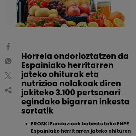
Horrela ondorioztatzen da
Espainiako herritarren
jateko ohiturak eta
nutrizioa nolakoak diren
jakiteko 3.100 pertsonari
egindako bigarren inkesta
sortatik
EROSKI Fundazioak babestutako ENPE
Espainiako herritarren jateko ohituren