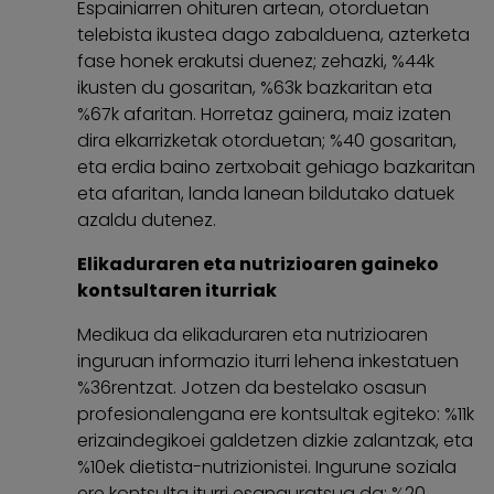
Espainiarren ohituren artean, otorduetan
telebista ikustea dago zabalduena, azterketa
fase honek erakutsi duenez; zehazki, %44k
ikusten du gosaritan, %63k bazkaritan eta
%67k afaritan. Horretaz gainera, maiz izaten
dira elkarrizketak otorduetan; %40 gosaritan,
eta erdia baino zertxobait gehiago bazkaritan
eta afaritan, landa lanean bildutako datuek
azaldu dutenez.
Elikaduraren eta nutrizioaren gaineko
kontsultaren iturriak
Medikua da elikaduraren eta nutrizioaren
inguruan informazio iturri lehena inkestatuen
%36rentzat. Jotzen da bestelako osasun
profesionalengana ere kontsultak egiteko: %11k
erizaindegikoei galdetzen dizkie zalantzak, eta
%10ek dietista-nutrizionistei. Ingurune soziala
ere kontsulta iturri esanguratsua da; %20