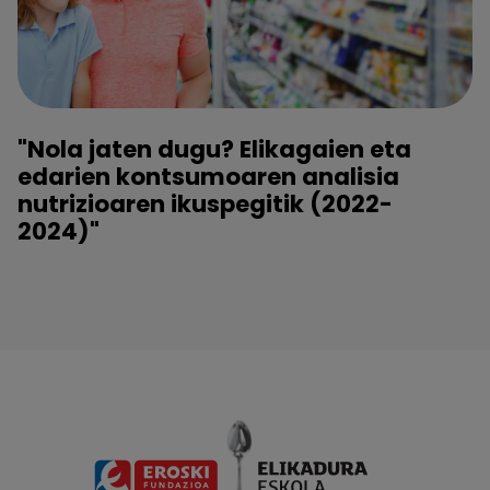
"Nola jaten dugu? Elikagaien eta
edarien kontsumoaren analisia
nutrizioaren ikuspegitik (2022-
2024)"