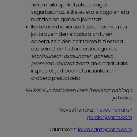
fisiko maila tipifikatzeko, elikagai
segurtasunaz, etiketez eta elikagaien eta
nutrizioaren gaineko jakintzaz.
Ikerketaren hasierako fasean, asmoa da
jakitea zein den elikadura ohituren
egoera, zein den herritarren bizi estiloa
eta zein diren faktore erabakigarriak,
etorkizunean osasunaren gaineko
promozio ekintzak
zientzian oinarritutako
irizpide objektiboen eta iraunkorren
arabera prestatzeko.
EROSKI Fundazioaren ENPE ikerketaz gehiago
jakiteko,
Nieves Herranz:
nieves.herranz-
garcia@sprim.com
Laura Sanz:
laura.sanz@sprim.com