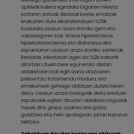
apiriletik irailera egindako bigarren inkesta
sortaren datuak. Besteak beste, emaitzek
erakusten dute elkarrizketatuen %29k
badutela osasun arazo kroniko gero eta
nabariagoren bat. Arteria hipertentsioa,
hiperkolesterolemia eta diabetesa dira
espainiarren osasun arazo kroniko sarrienak.
Bestalde, inkestetan ageri da %12k bakarrik
aitortzen duela bere eguneroko dietan
aldaketaren bat egin izana arazoaren
prebentzio tratamendu modura, eta
emakumeek gehiago aldatzen dutela beren
dieta. Osasun arazo bategatik dieta ereduan
espainolek egiten dituzten aldaketa nagusiak
hauek dira: grasa, azukrea eta gatza
gutxitzea eta, hein apalagoan, janari kopurua
txikitzea.
Zabalduen dauden kontsumo ohiturak