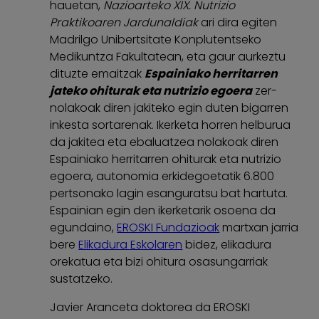
hauetan,
Nazioarteko XIX. Nutrizio
Praktikoaren Jardunaldiak
ari dira egiten
Madrilgo Unibertsitate Konplutentseko
Medikuntza Fakultatean, eta gaur aurkeztu
dituzte emaitzak
Espainiako herritarren
jateko ohiturak eta nutrizio egoera
zer-
nolakoak diren jakiteko egin duten bigarren
inkesta sortarenak. Ikerketa horren helburua
da jakitea eta ebaluatzea nolakoak diren
Espainiako herritarren ohiturak eta nutrizio
egoera, autonomia erkidegoetatik 6.800
pertsonako lagin esanguratsu bat hartuta.
Espainian egin den ikerketarik osoena da
egundaino,
EROSKI Fundazioak
martxan jarria
bere
Elikadura Eskolaren
bidez, elikadura
orekatua eta bizi ohitura osasungarriak
sustatzeko.
Javier Aranceta doktorea da EROSKI