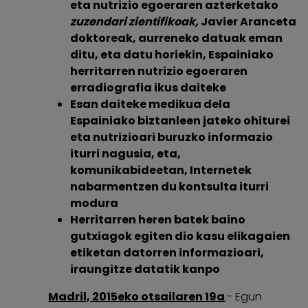
eta nutrizio egoeraren azterketako
zuzendari zientifikoak,
Javier Aranceta
doktoreak, aurreneko datuak eman
ditu, eta datu horiekin, Espainiako
herritarren nutrizio egoeraren
erradiografia ikus daiteke
Esan daiteke medikua dela
Espainiako biztanleen jateko ohiturei
eta nutrizioari buruzko informazio
iturri nagusia, eta,
komunikabideetan, Internetek
nabarmentzen du kontsulta iturri
modura
Herritarren heren batek baino
gutxiagok egiten dio kasu elikagaien
etiketan datorren informazioari,
iraungitze datatik kanpo
Madril, 2015eko otsailaren 19a
.- Egun