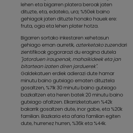
lehen eta bigarren platera beroak jaten
dituzte, eta, edateko, ura; %50ek baino
gehiagok jaten dituzte honako hauek ere:
fruta, ogia eta lehen plater hotza.
Bigarren sortako inkestaren xehetasun
gehiago eman aurretik,
azterketako
zuzendari
zientifikoak gogorarazi du eragina dutela
"jatorduen iraupenak, mahaikideek eta jan
bitartean izaten diren jarduerek"
.
Galdekatuen erdiek adierazi dute hamar
minutu baino gutxiago ematen dituztela
gosaltzen, %71k 30 minutu baino gutxiago
bazkaltzen eta heren batek 20 minutu baino
gutxiago afaltzen. Elkarrizketatuen %42k
bakarrik gosaltzen dute, inor gabe, eta %20k
familian. Bazkaria eta afaria familian egiten
dute, hurrenez hurren, %36k eta %44k.