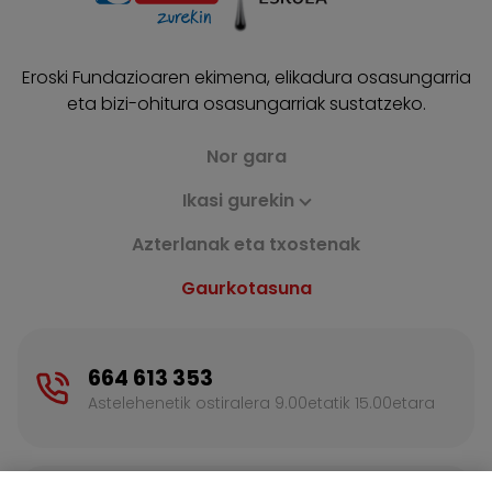
Eroski Fundazioaren ekimena, elikadura osasungarria
eta bizi-ohitura osasungarriak sustatzeko.
Nor gara
Ikasi gurekin
Azterlanak eta txostenak
Gaurkotasuna
664 613 353
Astelehenetik ostiralera 9.00etatik 15.00etara