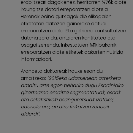
erabiltzeari dagokienez, herritarren %76k diote
iraungitze datari erreparatzen diotela.
Herenak baino gutxiagok dio elikagaien
etiketetan datozen gainerako datuei
erreparatzen diela. Eta gehiena kontsultatzen
dutena zera da, ontziaren kantitatea eta
osagai zerrenda. Inkestatuen %11k bakarrik
erreparatzen diote etiketek dakarten nutrizio
informazioari.
Aranceta doktoreak hauxe esan du
amaitzeko:
"2015eko udazkenean azterketa
amaitu arte egon beharko dugu Espainiako
gizartearen emaitza segmentatuak, osoak
eta estatistikoki esanguratsuak izateko;
edonola ere, ari dira finkatzen zenbait
alderdi".