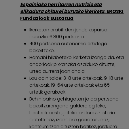
Espainiako herritarren nutrizio eta
elikadura ohiturei buruzko ikerketa,
EROSKI
Fundazioak sustatua
Ikerketan erabili den jende kopurua:
ausazko 6.800 pertsona.
400 pertsona autonomia erkidego
bakoitzeko.
Hamabi hilabeteko ikerketa izango da, eta
ondorioak pixkanaka azalduko dituzte,
urtea aurrera joan ahala.
Lau adin talde: 3-8 urte artekoak, 9-18 urte
artekoak, 19-64 urte artekoak eta 65
urtetik gorakoak.
Behin baino gehiagotan jo da pertsona
bakoitzarengana galdera egiteko,
besteak beste, jateko ohiturez, historia
dietetikoaz, izandako gaixotasunez,
kontsumitzen dituzten botikez, jarduera