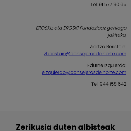
Tel: 91 577 90 65
EROSKIz eta EROSKI Fundazioaz gehiago
jakiteko,
Ziortza Beristain:
zberistain@consejerosdelnorte.com
Edurne Izquierdo:
eizquierdo@consejerosdelnorte.com
Tel: 944 158 642
Zerikusia duten albisteak