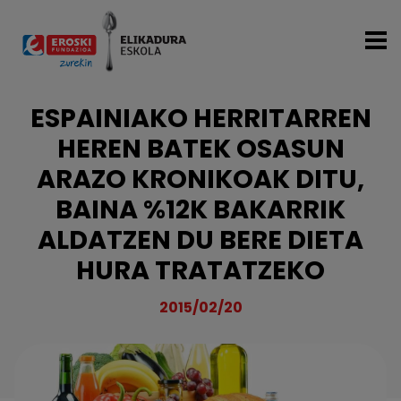
Skip to main content
ESPAINIAKO HERRITARREN
HEREN BATEK OSASUN
ARAZO KRONIKOAK DITU,
BAINA %12K BAKARRIK
ALDATZEN DU BERE DIETA
HURA TRATATZEKO
2015/02/20