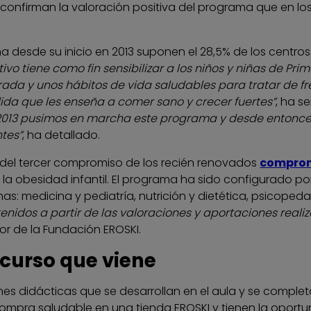
confirman la valoración positiva del programa que en los
ama desde su inicio en 2013 suponen el 28,5% de los centr
o tiene como fin sensibilizar a los niños y niñas de Pri
rada y unos hábitos de vida saludables para tratar de f
ida que les enseña a comer sano y crecer fuertes”
, ha s
2013 pusimos en marcha este programa y desde entonces 
ntes”
, ha detallado.
del tercer compromiso de los recién renovados
compromi
 la obesidad infantil. El programa ha sido configurado p
inas: medicina y pediatría, nutrición y dietética, psicop
nidos a partir de las valoraciones y aportaciones reali
tor de la Fundación EROSKI.
curso que viene
s didácticas que se desarrollan en el aula y se completan
mpra saludable en una tienda EROSKI y tienen la oportuni