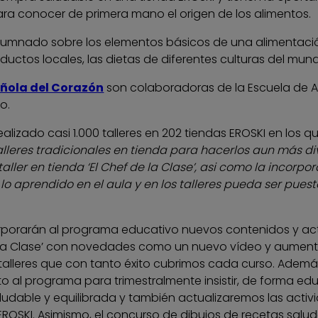
ara conocer de primera mano el origen de los alimentos.
lumnado sobre los elementos básicos de una alimentación
uctos locales, las dietas de diferentes culturas del mundo
ñola del Corazón
son colaboradoras de la Escuela de A
o.
ealizado casi 1.000 talleres en 202 tiendas EROSKI en los 
alleres tradicionales en tienda para hacerlos aun más di
ller en tienda ‘El Chef de la Clase’, asi como la incorp
 lo aprendido en el aula y en los talleres pueda ser pues
corporarán al programa educativo nuevos contenidos y ac
de la Clase’ con novedades como un nuevo vídeo y aumen
 talleres que con tanto éxito cubrimos cada curso. Ade
l programa para trimestralmente insistir, de forma educa
ludable y equilibrada y también actualizaremos las activ
EROSKI. Asimismo, el concurso de dibujos de recetas salud