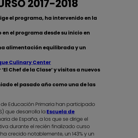
URSO 2017-2018
irige el programa, ha intervenido en la
 en el programa desde su inicio en
una alimentación equilibrada y un
ue Culinary Center
El Chef de la Clase’ y visitas a nuevos
miado el pasado año como una de las
s de Educación Primaria han participado
) que desarrolla la
Escuela de
maria de España, a los que se dirige el
tiva durante el recién finalizado curso
s ha crecido notablemente, un 143% y un