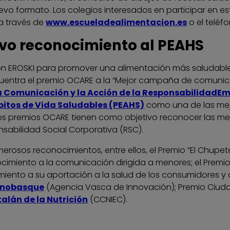
evo formato. Los colegios interesados en participar en 
 a través de
www.escueladealimentacion.es
o el teléf
vo reconocimiento al PEAHS
ón EROSKI para promover una alimentación más saludab
cuentra el premio OCARE a la “Mejor campaña de comunica
a Comunicación y la Acción de la ResponsabilidadE
bitos de Vida Saludables (PEAHS)
como una de las mej
os premios OCARE tienen como objetivo reconocer las mejo
sabilidad Social Corporativa (RSC).
rosos reconocimientos, entre ellos, el Premio “El Chupet
cimiento a la comunicación dirigida a menores; el Premi
iento a su aportación a la salud de los consumidores y a
nnobasque
(Agencia Vasca de Innovación); Premio Ciuda
alán de la Nutrición
(CCNIEC).