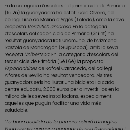
En la categoria d’escolars del primer cicle de Primària
(1r i 2n) la guanyadora ha estat Lucía Olveira, del
col·legi Tirso de Molina d’Argés (Toledo), amb la seva
proposta
Verdufish amoroso
. En la categoria
d’escolars del segon cicle de Primària (3r i 4t) ha
resultat guanyadora Irati Unamuno, de l’Arizmendi
Ikastola de Mondragón (Guipúscoa), amb la seva
recepta
Unibertsoa
. En la categoria d’escolars del
tercer cicle de Primària (5è i 6è) la proposta
Espadachines
de Rafael Carracedo, del col·legi
Alfares de Sevilla ha resultat vencedora. Als tres
guanyadors se’ls ha lliurat una bicicleta i a cada
centre educatiu, 2.000 euros per a invertir-los en la
millora de les seves instal·lacions, especialment
aquelles que puguin facilitar una vida més
saludable.
“
La bona acollida de la primera edició d’Imagine
Food ens va animar a engegar de nou l’experiència i