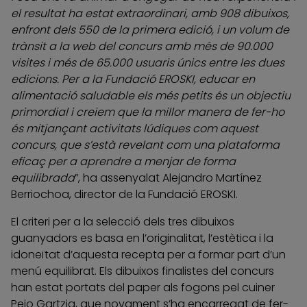
el resultat ha estat extraordinari, amb 908 dibuixos,
enfront dels 550 de la primera edició, i un volum de
trànsit a la web del concurs amb més de 90.000
visites i més de 65.000 usuaris únics entre les dues
edicions. Per a la Fundació EROSKI, educar en
alimentació saludable els més petits és un objectiu
primordial i creiem que la millor manera de fer-ho
és mitjançant activitats lúdiques com aquest
concurs, que s’està revelant com una plataforma
eficaç per a aprendre a menjar de forma
equilibrada
”, ha assenyalat Alejandro Martínez
Berriochoa, director de la Fundació EROSKI.
El criteri per a la selecció dels tres dibuixos
guanyadors es basa en l’originalitat, l’estètica i la
idoneïtat d’aquesta recepta per a formar part d’un
menú equilibrat. Els dibuixos finalistes del concurs
han estat portats del paper als fogons pel cuiner
Peio Gartzia, que novament s’ha encarregat de fer-