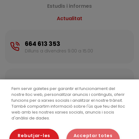
Estudis i informes
Actualitat
664 613 353
Dilluns a divendres 9.00 a 15.00
Contacte
Fem servir galetes per garantir el funcionament del
Escriu-nos per a més informació
nostre lloc web, personalitzar anuncis i continguts, oferir
funcions per a xarxes socials i analitzar el nostre trànsit.
També compartim informació sobre l'ús que feu del lloc
web amb les nostres xarxes socials, anuncis i socis
d'anàlisi de dades.
Rebutjar-les
Acceptar totes