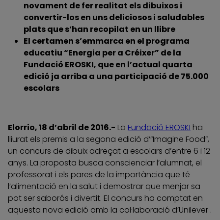
novament de fer realitat els dibuixos i
convertir-los en uns deliciosos i saludables
plats que s’han recopilat en un llibre
El certamen s’emmarca en el programa
educatiu “Energia per a Créixer” de la
Fundació EROSKI, que en l’actual quarta
edició ja arriba a una participació de 75.000
escolars
Elorrio, 18 d’abril de 2016.-
La
Fundació EROSKI
ha
lliurat els premis a la segona edició d’“Imagine Food”,
un concurs de dibuix adreçat a escolars d’entre 6 i 12
anys. La proposta busca conscienciar l’alumnat, el
professorat i els pares de la importància que té
l’alimentació en la salut i demostrar que menjar sa
pot ser saborós i divertit. El concurs ha comptat en
aquesta nova edició amb la col·laboració d’Unilever .