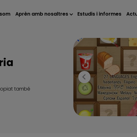
 som
Aprèn amb nosaltres
Estudis i informes
Actu
ria
propiat també