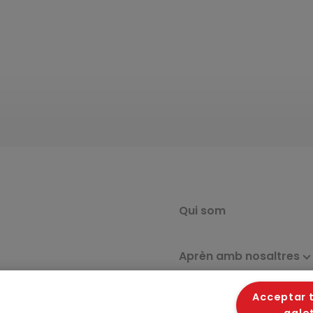
Qui som
Aprèn amb nosaltres
Acceptar t
Estudis i informes
gale