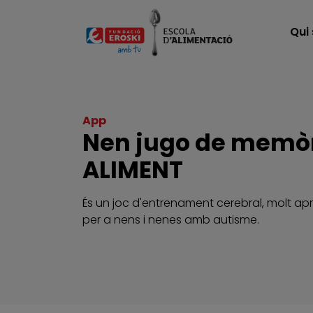
Vés al contingut
Qui
App
Nen jugo de memò
ALIMENT
És un joc d'entrenament cerebral, molt a
per a nens i nenes amb autisme.