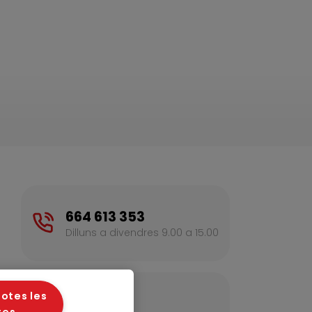
664 613 353
Dilluns a divendres 9.00 a 15.00
otes les
Contacte
tes