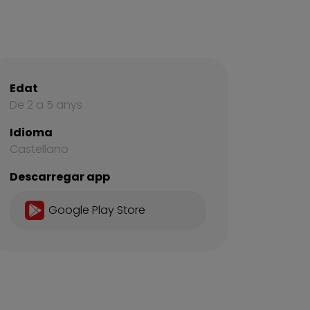
Edat
De 2 a 5 anys
Idioma
Castellano
Descarregar app
Google Play Store