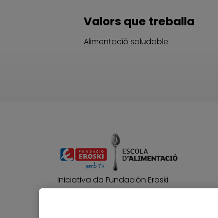
Valors que treballa
Alimentació saludable
Iniciativa da Fundación Eroski
para fomentar unha
alimentación sa e uns hábitos
de vida saudables.